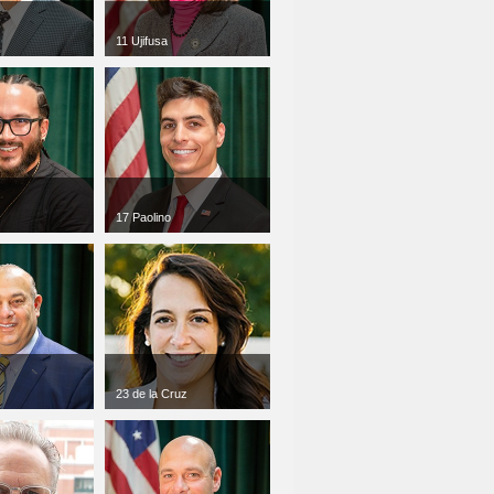
11 Ujifusa
00
jpg
300 x 300
216 KB
17 Paolino
00
jpg
300 x 300
59 KB
23 de la Cruz
00
jpg
300 x 300
95 KB