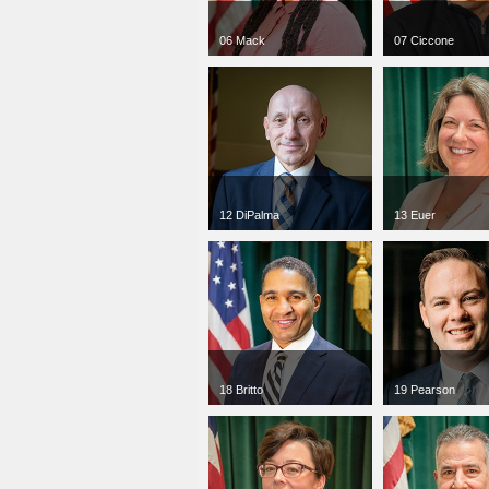
06 Mack
07 Ciccone
jpg
300 x 300
jpg
300 x 300
144 KB
99 KB
12 DiPalma
13 Euer
jpg
300 x 300
jpg
300 x 300
47 KB
60 KB
18 Britto
19 Pearson
jpg
300 x 300
jpg
300 x 300
96 KB
60 KB