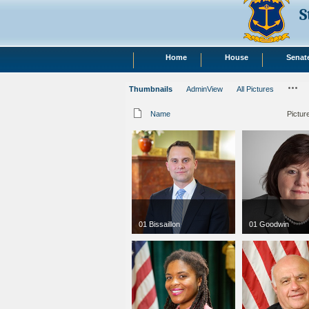
S
Home
House
Senat
Thumbnails
AdminView
All Pictures
Name
Pictur
01 Bissaillon
01 Goodwin
jpg
300 x 300
jpg
300 x 300
42 KB
83 KB