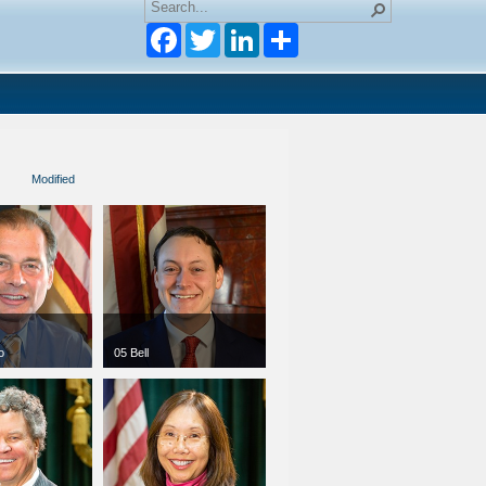
Facebook
Twitter
LinkedIn
Modified
o
05 Bell
00
jpg
300 x 300
90 KB