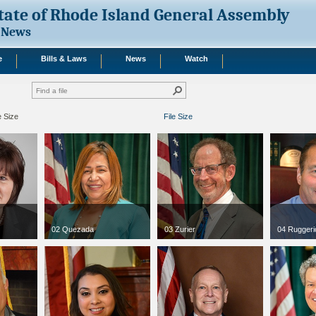
tate of Rhode Island General Assembly
News
e
Bills & Laws
News
Watch
e Size
File Size
02 Quezada
03 Zurier
04 Ruggeri
jpg
300 x 300
jpg
300 x 300
jpg
300 x 3
198 KB
152 KB
115 KB